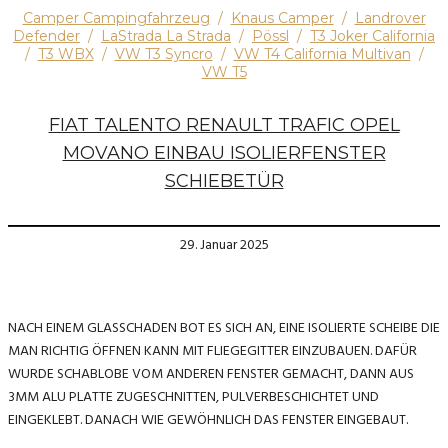
Camper Campingfahrzeug
/
Knaus Camper
/
Landrover
Defender
/
LaStrada La Strada
/
Pössl
/
T3 Joker California
/
T3 WBX
/
VW T3 Syncro
/
VW T4 California Multivan
/
VW T5
FIAT TALENTO RENAULT TRAFIC OPEL
MOVANO EINBAU ISOLIERFENSTER
SCHIEBETÜR
29. Januar 2025
NACH EINEM GLASSCHADEN BOT ES SICH AN, EINE ISOLIERTE SCHEIBE DIE
MAN RICHTIG ÖFFNEN KANN MIT FLIEGEGITTER EINZUBAUEN. DAFÜR
WURDE SCHABLOBE VOM ANDEREN FENSTER GEMACHT, DANN AUS
3MM ALU PLATTE ZUGESCHNITTEN, PULVERBESCHICHTET UND
EINGEKLEBT. DANACH WIE GEWÖHNLICH DAS FENSTER EINGEBAUT.