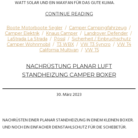
WATT SOLAR UND EIN MAXFAN FÜR DAS GUTE KLIMA.
CONTINUE READING
Boote Motorboote Segler
/
Camper Campingfahrzeug
/
Camper Elektrik
/
Knaus Camper
/
Landrover Defender
/
LaStrada La Strada
/
Pössl
/
Sicherheit / Einbruchschutz
Camper Wohnmobil
/
T3 WBX
/
VW T3 Syncro
/
VW T4
California Multivan
/
VW T5
NACHRÜSTUNG PLANAR LUFT
STANDHEIZUNG CAMPER BOXER
30. März 2023
NACHRÜSTEN EINER PLANAR STANDHEIZUNG IN EINEM KLEINEN BOXER.
UND NOCH EIN EINFACHER DIENSTAHLSCHUTZ FÜR DIE SCHIEBETÜR.