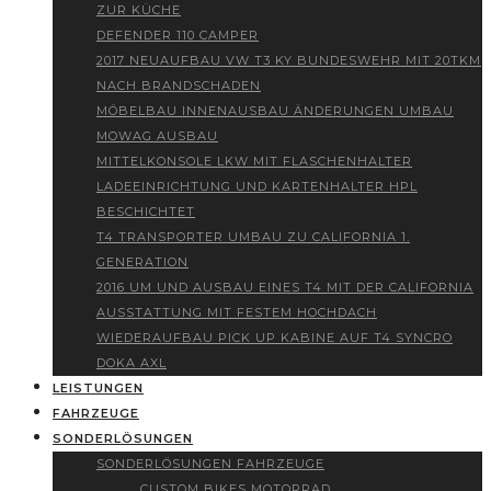
ZUR KÜCHE
DEFENDER 110 CAMPER
2017 NEUAUFBAU VW T3 KY BUNDESWEHR MIT 20TKM
NACH BRANDSCHADEN
MÖBELBAU INNENAUSBAU ÄNDERUNGEN UMBAU
MOWAG AUSBAU
MITTELKONSOLE LKW MIT FLASCHENHALTER
LADEEINRICHTUNG UND KARTENHALTER HPL
BESCHICHTET
T4 TRANSPORTER UMBAU ZU CALIFORNIA 1.
GENERATION
2016 UM UND AUSBAU EINES T4 MIT DER CALIFORNIA
AUSSTATTUNG MIT FESTEM HOCHDACH
WIEDERAUFBAU PICK UP KABINE AUF T4 SYNCRO
DOKA AXL
LEISTUNGEN
FAHRZEUGE
SONDERLÖSUNGEN
SONDERLÖSUNGEN FAHRZEUGE
CUSTOM BIKES MOTORRAD