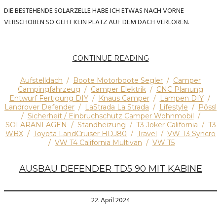
DIE BESTEHENDE SOLARZELLE HABE ICH ETWAS NACH VORNE
VERSCHOBEN SO GEHT KEIN PLATZ AUF DEM DACH VERLOREN.
CONTINUE READING
Aufstelldach
/
Boote Motorboote Segler
/
Camper
Campingfahrzeug
/
Camper Elektrik
/
CNC Planung
Entwurf Fertigung DIY
/
Knaus Camper
/
Lampen DIY
/
Landrover Defender
/
LaStrada La Strada
/
Lifestyle
/
Pössl
/
Sicherheit / Einbruchschutz Camper Wohnmobil
/
SOLARANLAGEN
/
Standheizung
/
T3 Joker California
/
T3
WBX
/
Toyota LandCruiser HDJ80
/
Travel
/
VW T3 Syncro
/
VW T4 California Multivan
/
VW T5
AUSBAU DEFENDER TD5 90 MIT KABINE
22. April 2024