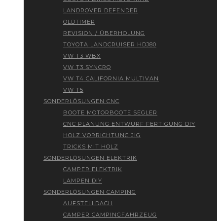
LANDROVER DEFENDER
OLDTIMER
REVISION / ÜBERHOLUNG
TOYOTA LANDCRUISER HDJ80
VW T3 WBX
VW T3 SYNCRO
VW T4 CALIFORNIA MULTIVAN
VW T5
SONDERLÖSUNGEN CNC
BOOTE MOTORBOOTE SEGLER
CNC PLANUNG ENTWURF FERTIGUNG DIY
HOLZ VORRICHTUNG JIG
TRICKS MIT HOLZ
SONDERLÖSUNGEN ELEKTRIK
CAMPER ELEKTRIK
LAMPEN DIY
SONDERLÖSUNGEN CAMPING
AUFSTELLDACH
CAMPER CAMPINGFAHRZEUG