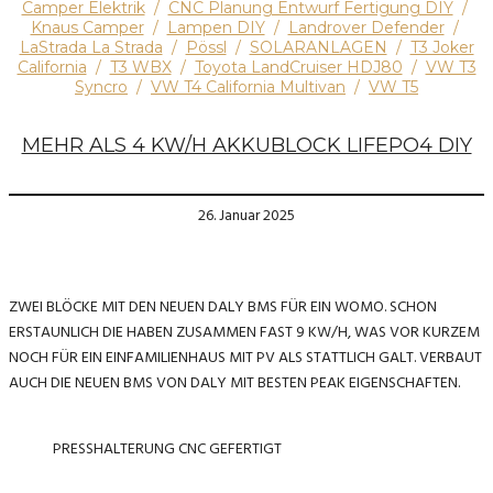
Camper Elektrik
/
CNC Planung Entwurf Fertigung DIY
/
Knaus Camper
/
Lampen DIY
/
Landrover Defender
/
LaStrada La Strada
/
Pössl
/
SOLARANLAGEN
/
T3 Joker
California
/
T3 WBX
/
Toyota LandCruiser HDJ80
/
VW T3
Syncro
/
VW T4 California Multivan
/
VW T5
MEHR ALS 4 KW/H AKKUBLOCK LIFEPO4 DIY
26. Januar 2025
ZWEI BLÖCKE MIT DEN NEUEN DALY BMS FÜR EIN WOMO. SCHON
ERSTAUNLICH DIE HABEN ZUSAMMEN FAST 9 KW/H, WAS VOR KURZEM
NOCH FÜR EIN EINFAMILIENHAUS MIT PV ALS STATTLICH GALT. VERBAUT
AUCH DIE NEUEN BMS VON DALY MIT BESTEN PEAK EIGENSCHAFTEN.
PRESSHALTERUNG CNC GEFERTIGT