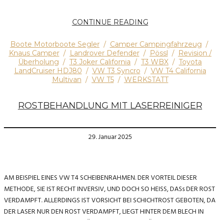
CONTINUE READING
Boote Motorboote Segler
/
Camper Campingfahrzeug
/
Knaus Camper
/
Landrover Defender
/
Pössl
/
Revision /
Überholung
/
T3 Joker California
/
T3 WBX
/
Toyota
LandCruiser HDJ80
/
VW T3 Syncro
/
VW T4 California
Multivan
/
VW T5
/
WERKSTATT
ROSTBEHANDLUNG MIT LASERREINIGER
29. Januar 2025
AM BEISPIEL EINES VW T4 SCHEIBENRAHMEN. DER VORTEIL DIESER
METHODE, SIE IST RECHT INVERSIV, UND DOCH SO HEISS, DASs DER ROST
VERDAMPFT. ALLERDINGS IST VORSICHT BEI SCHICHTROST GEBOTEN, DA
DER LASER NUR DEN ROST VERDAMPFT, LIEGT HINTER DEM BLECH IN