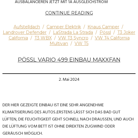
AUSBALANCIEREN JETZT MIT 1A AUSGLEICHSTROM
CONTINUE READING
Aufstelldach
/
Camper Elektrik
/
Knaus Camper
/
Landrover Defender
/
LaStrada La Strada
/
Pössl
/
T3 Joker
California
/
T3 WBX
/
VW T3 Syncro
/
VW T4 California
Multivan
/
VW T5
PÖSSL VARIO 499 EINBAU MAXXFAN
2. Mai 2024
DER HIER GEZEIGTE EINBAU IST EINE SEHR ANGENEHME
KLIMATISIERUNG DES AUTOS..ERSTENS LÄSST SICH DAS BAD GUT
LÜFTEN, DIE FEUCHTIGKEIT GEHT SCHNELL NACH DRAUSSEN, UND AUCH
DIE LÜFTUNG VOM BETT IST OHNE DIREKTEN ZUGWIND ODER
GERÄUSCH MÖGLICH.