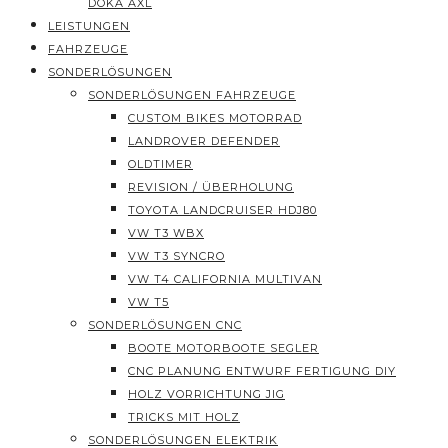
DOKA AXL
LEISTUNGEN
FAHRZEUGE
SONDERLÖSUNGEN
SONDERLÖSUNGEN FAHRZEUGE
CUSTOM BIKES MOTORRAD
LANDROVER DEFENDER
OLDTIMER
REVISION / ÜBERHOLUNG
TOYOTA LANDCRUISER HDJ80
VW T3 WBX
VW T3 SYNCRO
VW T4 CALIFORNIA MULTIVAN
VW T5
SONDERLÖSUNGEN CNC
BOOTE MOTORBOOTE SEGLER
CNC PLANUNG ENTWURF FERTIGUNG DIY
HOLZ VORRICHTUNG JIG
TRICKS MIT HOLZ
SONDERLÖSUNGEN ELEKTRIK