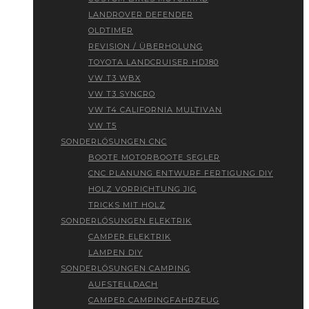
LANDROVER DEFENDER
OLDTIMER
REVISION / ÜBERHOLUNG
TOYOTA LANDCRUISER HDJ80
VW T3 WBX
VW T3 SYNCRO
VW T4 CALIFORNIA MULTIVAN
VW T5
SONDERLÖSUNGEN CNC
BOOTE MOTORBOOTE SEGLER
CNC PLANUNG ENTWURF FERTIGUNG DIY
HOLZ VORRICHTUNG JIG
TRICKS MIT HOLZ
SONDERLÖSUNGEN ELEKTRIK
CAMPER ELEKTRIK
LAMPEN DIY
SONDERLÖSUNGEN CAMPING
AUFSTELLDACH
CAMPER CAMPINGFAHRZEUG