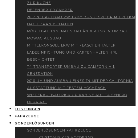
ZUR KÜCHE
DEFENDER 110 CAMPER
2017 NEUAUFBAU VW T3 KY BUNDESWEHR MIT 20TKM
NACH BRANDSCHADEN
MÖBELBAU INNENAUSBAU ÄNDERUNGEN UMBAU
MOWAG AUSBAU
MITTELKONSOLE LKW MIT FLASCHENHALTER
LADEEINRICHTUNG UND KARTENHALTER HPL
BESCHICHTET
T4 TRANSPORTER UMBAU ZU CALIFORNIA 1.
GENERATION
2016 UM UND AUSBAU EINES T4 MIT DER CALIFORNIA
AUSSTATTUNG MIT FESTEM HOCHDACH
WIEDERAUFBAU PICK UP KABINE AUF T4 SYNCRO
DOKA AXL
LEISTUNGEN
FAHRZEUGE
SONDERLÖSUNGEN
SONDERLÖSUNGEN FAHRZEUGE
CUSTOM BIKES MOTORRAD