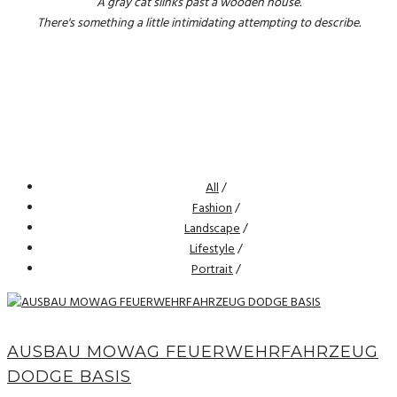
A gray cat slinks past a wooden house.
There's something a little intimidating attempting to describe.
All
/
Fashion
/
Landscape
/
Lifestyle
/
Portrait
/
AUSBAU MOWAG FEUERWEHRFAHRZEUG
DODGE BASIS