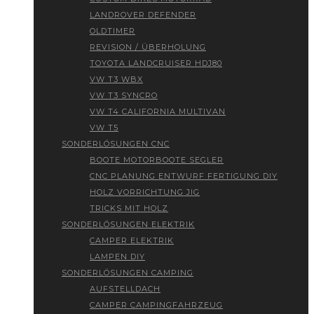
LANDROVER DEFENDER
OLDTIMER
REVISION / ÜBERHOLUNG
TOYOTA LANDCRUISER HDJ80
VW T3 WBX
VW T3 SYNCRO
VW T4 CALIFORNIA MULTIVAN
VW T5
SONDERLÖSUNGEN CNC
BOOTE MOTORBOOTE SEGLER
CNC PLANUNG ENTWURF FERTIGUNG DIY
HOLZ VORRICHTUNG JIG
TRICKS MIT HOLZ
SONDERLÖSUNGEN ELEKTRIK
CAMPER ELEKTRIK
LAMPEN DIY
SONDERLÖSUNGEN CAMPING
AUFSTELLDACH
CAMPER CAMPINGFAHRZEUG