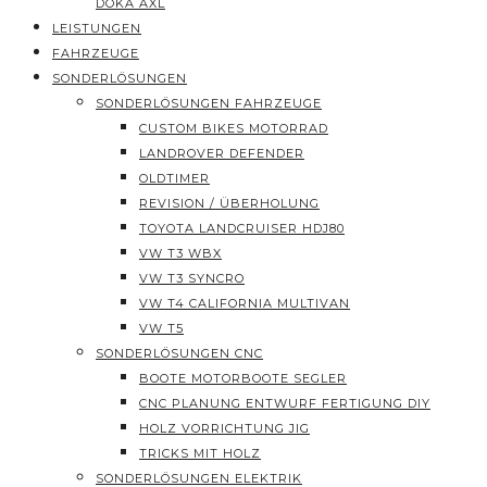
DOKA AXL
LEISTUNGEN
FAHRZEUGE
SONDERLÖSUNGEN
SONDERLÖSUNGEN FAHRZEUGE
CUSTOM BIKES MOTORRAD
LANDROVER DEFENDER
OLDTIMER
REVISION / ÜBERHOLUNG
TOYOTA LANDCRUISER HDJ80
VW T3 WBX
VW T3 SYNCRO
VW T4 CALIFORNIA MULTIVAN
VW T5
SONDERLÖSUNGEN CNC
BOOTE MOTORBOOTE SEGLER
CNC PLANUNG ENTWURF FERTIGUNG DIY
HOLZ VORRICHTUNG JIG
TRICKS MIT HOLZ
SONDERLÖSUNGEN ELEKTRIK