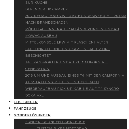
ZUR KÜCHE
DEFENDER 110 CAMPER
2017 NEUAUFBAU VW T3 KY BUNDESWEHR MIT 20TKM
NACH BRANDSCHADEN
MÖBELBAU INNENAUSBAU ÄNDERUNGEN UMBAU
MOWAG AUSBAU
MITTELKONSOLE LKW MIT FLASCHENHALTER
LADEEINRICHTUNG UND KARTENHALTER HPL
BESCHICHTET
T4 TRANSPORTER UMBAU ZU CALIFORNIA 1.
GENERATION
2016 UM UND AUSBAU EINES T4 MIT DER CALIFORNIA
AUSSTATTUNG MIT FESTEM HOCHDACH
WIEDERAUFBAU PICK UP KABINE AUF T4 SYNCRO
DOKA AXL
LEISTUNGEN
FAHRZEUGE
SONDERLÖSUNGEN
SONDERLÖSUNGEN FAHRZEUGE
CUSTOM BIKES MOTORRAD