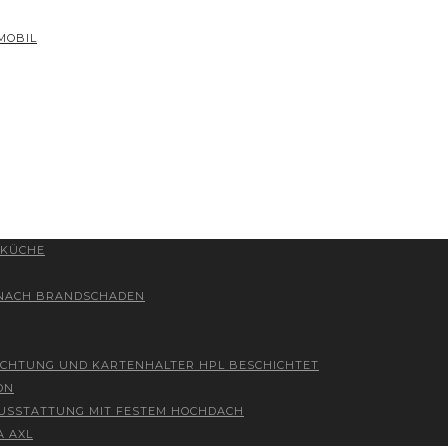
MOBIL
 KÜCHE
 NACH BRANDSCHADEN
ICHTUNG UND KARTENHALTER HPL BESCHICHTET
ON
 AUSSTATTUNG MIT FESTEM HOCHDACH
A AXL