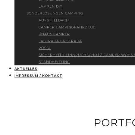
LAMPEN DIY
SONDERLÖSUNGEN CAMPING
AUFSTELLDACH
CAMPER CAMPINGFAHRZEUG
KNAUS CAMPER
LASTRADA LA STRADA
PÖSSL
SICHERHEIT / EINBRUCHSCHUTZ CAMPER WOHN
STANDHEIZUNG
AKTUELLES
IMPRESSUM / KONTAKT
PORTFO