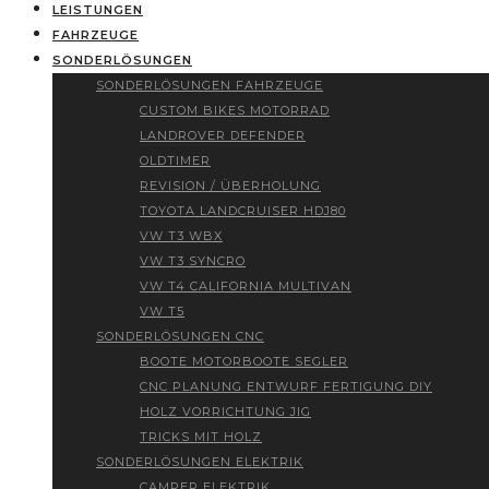
LEISTUNGEN
FAHRZEUGE
SONDERLÖSUNGEN
SONDERLÖSUNGEN FAHRZEUGE
CUSTOM BIKES MOTORRAD
LANDROVER DEFENDER
OLDTIMER
REVISION / ÜBERHOLUNG
TOYOTA LANDCRUISER HDJ80
VW T3 WBX
VW T3 SYNCRO
VW T4 CALIFORNIA MULTIVAN
VW T5
SONDERLÖSUNGEN CNC
BOOTE MOTORBOOTE SEGLER
CNC PLANUNG ENTWURF FERTIGUNG DIY
HOLZ VORRICHTUNG JIG
TRICKS MIT HOLZ
SONDERLÖSUNGEN ELEKTRIK
CAMPER ELEKTRIK