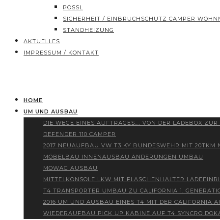
PÖSSL
SICHERHEIT / EINBRUCHSCHUTZ CAMPER WOHN
STANDHEIZUNG
AKTUELLES
IMPRESSUM / KONTAKT
HOME
UM UND AUSBAU
DIE WEGE EINES AUFTRAGES…. VON DER LADEBOX ZUR
DEFENDER 110 CAMPER
2017 NEUAUFBAU VW T3 KY BUNDESWEHR MIT 20TKM
MÖBELBAU INNENAUSBAU ÄNDERUNGEN UMBAU
MOWAG AUSBAU
MITTELKONSOLE LKW MIT FLASCHENHALTER LADEEINR
T4 TRANSPORTER UMBAU ZU CALIFORNIA 1. GENERATI
2016 UM UND AUSBAU EINES T4 MIT DER CALIFORNIA
WIEDERAUFBAU PICK UP KABINE AUF T4 SYNCRO DOK