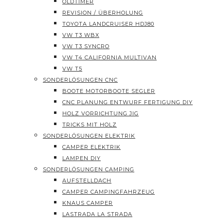
OLDTIMER
REVISION / ÜBERHOLUNG
TOYOTA LANDCRUISER HDJ80
VW T3 WBX
VW T3 SYNCRO
VW T4 CALIFORNIA MULTIVAN
VW T5
SONDERLÖSUNGEN CNC
BOOTE MOTORBOOTE SEGLER
CNC PLANUNG ENTWURF FERTIGUNG DIY
HOLZ VORRICHTUNG JIG
TRICKS MIT HOLZ
SONDERLÖSUNGEN ELEKTRIK
CAMPER ELEKTRIK
LAMPEN DIY
SONDERLÖSUNGEN CAMPING
AUFSTELLDACH
CAMPER CAMPINGFAHRZEUG
KNAUS CAMPER
LASTRADA LA STRADA