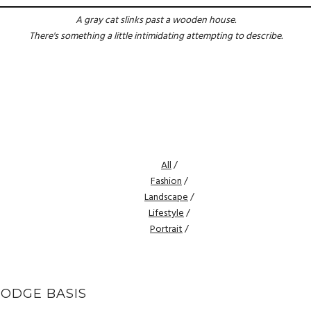
A gray cat slinks past a wooden house.
There's something a little intimidating attempting to describe.
All
/
Fashion
/
Landscape
/
Lifestyle
/
Portrait
/
ODGE BASIS