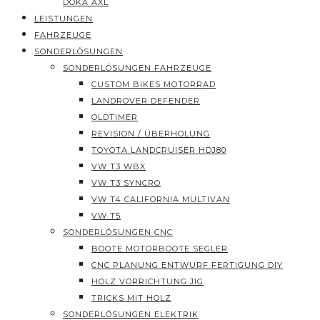
DOKA AXL
LEISTUNGEN
FAHRZEUGE
SONDERLÖSUNGEN
SONDERLÖSUNGEN FAHRZEUGE
CUSTOM BIKES MOTORRAD
LANDROVER DEFENDER
OLDTIMER
REVISION / ÜBERHOLUNG
TOYOTA LANDCRUISER HDJ80
VW T3 WBX
VW T3 SYNCRO
VW T4 CALIFORNIA MULTIVAN
VW T5
SONDERLÖSUNGEN CNC
BOOTE MOTORBOOTE SEGLER
CNC PLANUNG ENTWURF FERTIGUNG DIY
HOLZ VORRICHTUNG JIG
TRICKS MIT HOLZ
SONDERLÖSUNGEN ELEKTRIK