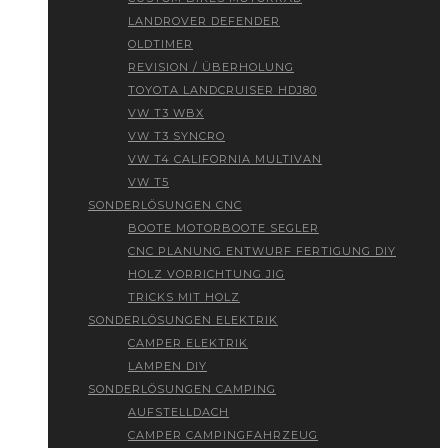
LANDROVER DEFENDER
OLDTIMER
REVISION / ÜBERHOLUNG
TOYOTA LANDCRUISER HDJ80
VW T3 WBX
VW T3 SYNCRO
VW T4 CALIFORNIA MULTIVAN
VW T5
SONDERLÖSUNGEN CNC
BOOTE MOTORBOOTE SEGLER
CNC PLANUNG ENTWURF FERTIGUNG DIY
HOLZ VORRICHTUNG JIG
TRICKS MIT HOLZ
SONDERLÖSUNGEN ELEKTRIK
CAMPER ELEKTRIK
LAMPEN DIY
SONDERLÖSUNGEN CAMPING
AUFSTELLDACH
CAMPER CAMPINGFAHRZEUG