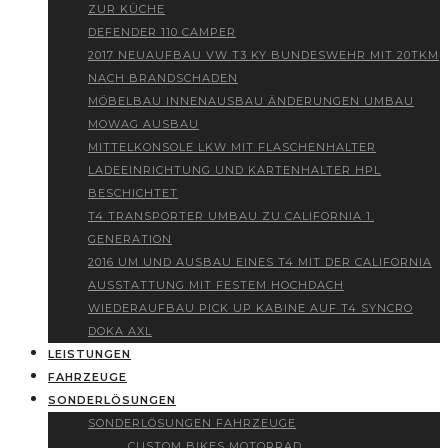
ZUR KÜCHE
DEFENDER 110 CAMPER
2017 NEUAUFBAU VW T3 KY BUNDESWEHR MIT 20TKM
NACH BRANDSCHADEN
MÖBELBAU INNENAUSBAU ÄNDERUNGEN UMBAU
MOWAG AUSBAU
MITTELKONSOLE LKW MIT FLASCHENHALTER
LADEEINRICHTUNG UND KARTENHALTER HPL
BESCHICHTET
T4 TRANSPORTER UMBAU ZU CALIFORNIA 1.
GENERATION
2016 UM UND AUSBAU EINES T4 MIT DER CALIFORNIA
AUSSTATTUNG MIT FESTEM HOCHDACH
WIEDERAUFBAU PICK UP KABINE AUF T4 SYNCRO
DOKA AXL
LEISTUNGEN
FAHRZEUGE
SONDERLÖSUNGEN
SONDERLÖSUNGEN FAHRZEUGE
CUSTOM BIKES MOTORRAD