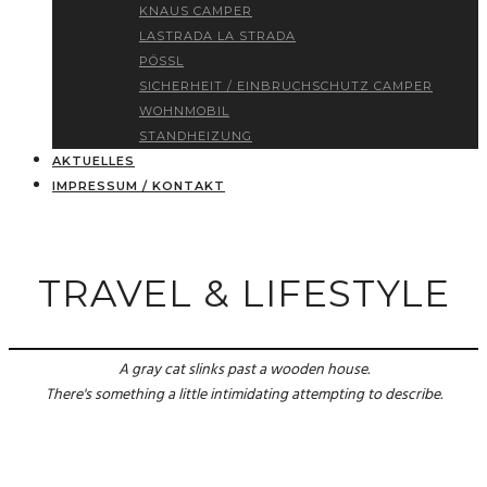
KNAUS CAMPER
LASTRADA LA STRADA
PÖSSL
SICHERHEIT / EINBRUCHSCHUTZ CAMPER
WOHNMOBIL
STANDHEIZUNG
AKTUELLES
IMPRESSUM / KONTAKT
TRAVEL & LIFESTYLE
A gray cat slinks past a wooden house.
There's something a little intimidating attempting to describe.