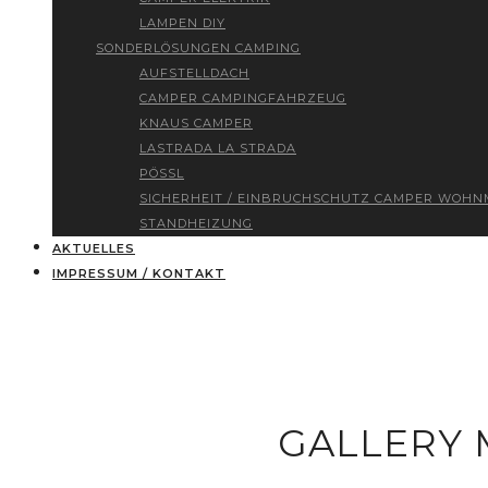
LAMPEN DIY
SONDERLÖSUNGEN CAMPING
AUFSTELLDACH
CAMPER CAMPINGFAHRZEUG
KNAUS CAMPER
LASTRADA LA STRADA
PÖSSL
SICHERHEIT / EINBRUCHSCHUTZ CAMPER WOHN
STANDHEIZUNG
AKTUELLES
IMPRESSUM / KONTAKT
GALLERY 