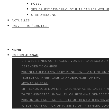
PÖSSL
SICHERHEIT / EINBRUCHSCHUTZ CAMPER WOHN
STANDHEIZUNG
AKTUELLES
IMPRESSUM / KONTAKT
HOME
UM UND AUSBAU
DIE WEGE EINES AUFTRAGES…. VON DER LADEBOX ZUR
DEFENDER 110 CAMPER
2017 NEUAUFBAU VW T3 KY BUNDESWEHR MIT 20TKM
MÖBELBAU INNENAUSBAU ÄNDERUNGEN UMBAU
MOWAG AUSBAU
MITTELKONSOLE LKW MIT FLASCHENHALTER LADEEINR
T4 TRANSPORTER UMBAU ZU CALIFORNIA 1. GENERATI
2016 UM UND AUSBAU EINES T4 MIT DER CALIFORNIA
WIEDERAUFBAU PICK UP KABINE AUF T4 SYNCRO DOK