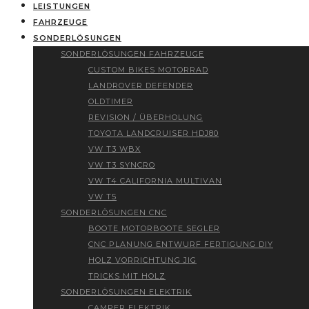
LEISTUNGEN
FAHRZEUGE
SONDERLÖSUNGEN
SONDERLÖSUNGEN FAHRZEUGE
CUSTOM BIKES MOTORRAD
LANDROVER DEFENDER
OLDTIMER
REVISION / ÜBERHOLUNG
TOYOTA LANDCRUISER HDJ80
VW T3 WBX
VW T3 SYNCRO
VW T4 CALIFORNIA MULTIVAN
VW T5
SONDERLÖSUNGEN CNC
BOOTE MOTORBOOTE SEGLER
CNC PLANUNG ENTWURF FERTIGUNG DIY
HOLZ VORRICHTUNG JIG
TRICKS MIT HOLZ
SONDERLÖSUNGEN ELEKTRIK
CAMPER ELEKTRIK