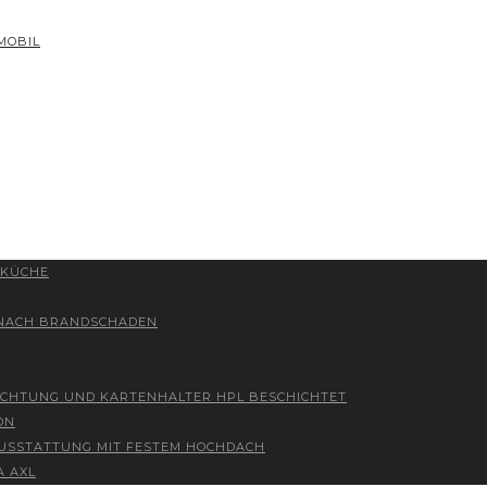
MOBIL
 KÜCHE
 NACH BRANDSCHADEN
ICHTUNG UND KARTENHALTER HPL BESCHICHTET
ON
 AUSSTATTUNG MIT FESTEM HOCHDACH
A AXL