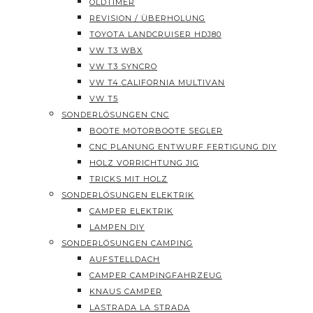
OLDTIMER
REVISION / ÜBERHOLUNG
TOYOTA LANDCRUISER HDJ80
VW T3 WBX
VW T3 SYNCRO
VW T4 CALIFORNIA MULTIVAN
VW T5
SONDERLÖSUNGEN CNC
BOOTE MOTORBOOTE SEGLER
CNC PLANUNG ENTWURF FERTIGUNG DIY
HOLZ VORRICHTUNG JIG
TRICKS MIT HOLZ
SONDERLÖSUNGEN ELEKTRIK
CAMPER ELEKTRIK
LAMPEN DIY
SONDERLÖSUNGEN CAMPING
AUFSTELLDACH
CAMPER CAMPINGFAHRZEUG
KNAUS CAMPER
LASTRADA LA STRADA