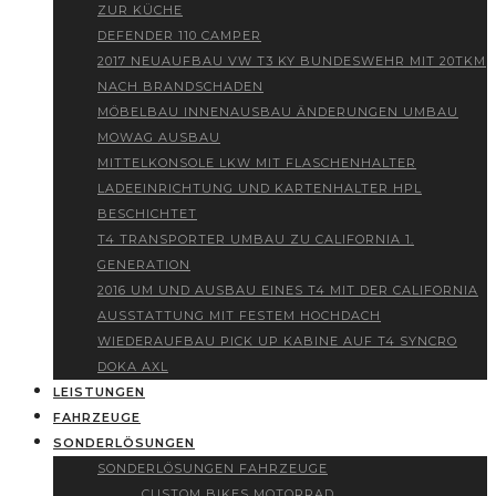
ZUR KÜCHE
DEFENDER 110 CAMPER
2017 NEUAUFBAU VW T3 KY BUNDESWEHR MIT 20TKM
NACH BRANDSCHADEN
MÖBELBAU INNENAUSBAU ÄNDERUNGEN UMBAU
MOWAG AUSBAU
MITTELKONSOLE LKW MIT FLASCHENHALTER
LADEEINRICHTUNG UND KARTENHALTER HPL
BESCHICHTET
T4 TRANSPORTER UMBAU ZU CALIFORNIA 1.
GENERATION
2016 UM UND AUSBAU EINES T4 MIT DER CALIFORNIA
AUSSTATTUNG MIT FESTEM HOCHDACH
WIEDERAUFBAU PICK UP KABINE AUF T4 SYNCRO
DOKA AXL
LEISTUNGEN
FAHRZEUGE
SONDERLÖSUNGEN
SONDERLÖSUNGEN FAHRZEUGE
CUSTOM BIKES MOTORRAD