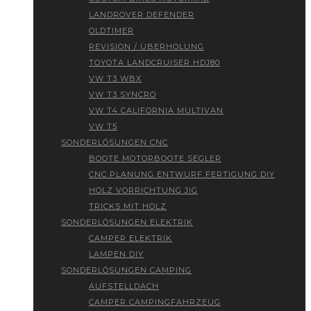
LANDROVER DEFENDER
OLDTIMER
REVISION / ÜBERHOLUNG
TOYOTA LANDCRUISER HDJ80
VW T3 WBX
VW T3 SYNCRO
VW T4 CALIFORNIA MULTIVAN
VW T5
SONDERLÖSUNGEN CNC
BOOTE MOTORBOOTE SEGLER
CNC PLANUNG ENTWURF FERTIGUNG DIY
HOLZ VORRICHTUNG JIG
TRICKS MIT HOLZ
SONDERLÖSUNGEN ELEKTRIK
CAMPER ELEKTRIK
LAMPEN DIY
SONDERLÖSUNGEN CAMPING
AUFSTELLDACH
CAMPER CAMPINGFAHRZEUG