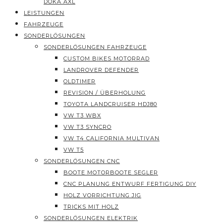
DOKA AXL
LEISTUNGEN
FAHRZEUGE
SONDERLÖSUNGEN
SONDERLÖSUNGEN FAHRZEUGE
CUSTOM BIKES MOTORRAD
LANDROVER DEFENDER
OLDTIMER
REVISION / ÜBERHOLUNG
TOYOTA LANDCRUISER HDJ80
VW T3 WBX
VW T3 SYNCRO
VW T4 CALIFORNIA MULTIVAN
VW T5
SONDERLÖSUNGEN CNC
BOOTE MOTORBOOTE SEGLER
CNC PLANUNG ENTWURF FERTIGUNG DIY
HOLZ VORRICHTUNG JIG
TRICKS MIT HOLZ
SONDERLÖSUNGEN ELEKTRIK