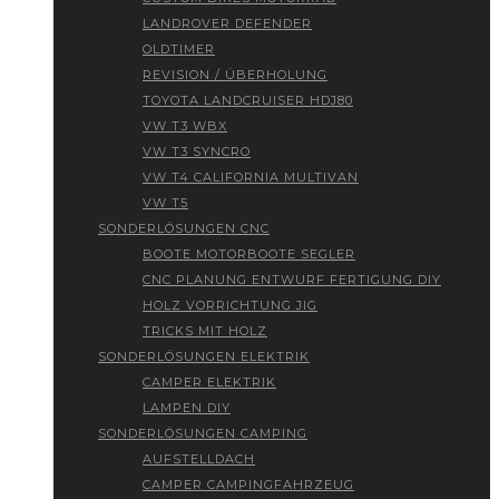
LANDROVER DEFENDER
OLDTIMER
REVISION / ÜBERHOLUNG
TOYOTA LANDCRUISER HDJ80
VW T3 WBX
VW T3 SYNCRO
VW T4 CALIFORNIA MULTIVAN
VW T5
SONDERLÖSUNGEN CNC
BOOTE MOTORBOOTE SEGLER
CNC PLANUNG ENTWURF FERTIGUNG DIY
HOLZ VORRICHTUNG JIG
TRICKS MIT HOLZ
SONDERLÖSUNGEN ELEKTRIK
CAMPER ELEKTRIK
LAMPEN DIY
SONDERLÖSUNGEN CAMPING
AUFSTELLDACH
CAMPER CAMPINGFAHRZEUG