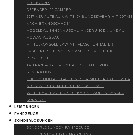
ZUR KÜCHE
DEFENDER 110 CAMPER
2017 NEUAUFBAU VW T3 KY BUNDESWEHR MIT 20TKM
NACH BRANDSCHADEN
MÖBELBAU INNENAUSBAU ÄNDERUNGEN UMBAU
MOWAG AUSBAU
MITTELKONSOLE LKW MIT FLASCHENHALTER
LADEEINRICHTUNG UND KARTENHALTER HPL
BESCHICHTET
T4 TRANSPORTER UMBAU ZU CALIFORNIA 1.
GENERATION
2016 UM UND AUSBAU EINES T4 MIT DER CALIFORNIA
AUSSTATTUNG MIT FESTEM HOCHDACH
WIEDERAUFBAU PICK UP KABINE AUF T4 SYNCRO
DOKA AXL
LEISTUNGEN
FAHRZEUGE
SONDERLÖSUNGEN
SONDERLÖSUNGEN FAHRZEUGE
CUSTOM BIKES MOTORRAD