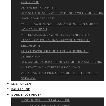
ZUR KÜCHE
DEFENDER 110 CAMPER
2017 NEUAUFBAU VW T3 KY BUNDESWEHR MIT 20TKM
NACH BRANDSCHADEN
MÖBELBAU INNENAUSBAU ÄNDERUNGEN UMBAU
MOWAG AUSBAU
MITTELKONSOLE LKW MIT FLASCHENHALTER
LADEEINRICHTUNG UND KARTENHALTER HPL
BESCHICHTET
T4 TRANSPORTER UMBAU ZU CALIFORNIA 1.
GENERATION
2016 UM UND AUSBAU EINES T4 MIT DER CALIFORNIA
AUSSTATTUNG MIT FESTEM HOCHDACH
WIEDERAUFBAU PICK UP KABINE AUF T4 SYNCRO
DOKA AXL
LEISTUNGEN
FAHRZEUGE
SONDERLÖSUNGEN
SONDERLÖSUNGEN FAHRZEUGE
CUSTOM BIKES MOTORRAD