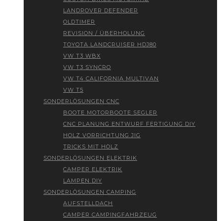
LANDROVER DEFENDER
OLDTIMER
REVISION / ÜBERHOLUNG
TOYOTA LANDCRUISER HDJ80
VW T3 WBX
VW T3 SYNCRO
VW T4 CALIFORNIA MULTIVAN
VW T5
SONDERLÖSUNGEN CNC
BOOTE MOTORBOOTE SEGLER
CNC PLANUNG ENTWURF FERTIGUNG DIY
HOLZ VORRICHTUNG JIG
TRICKS MIT HOLZ
SONDERLÖSUNGEN ELEKTRIK
CAMPER ELEKTRIK
LAMPEN DIY
SONDERLÖSUNGEN CAMPING
AUFSTELLDACH
CAMPER CAMPINGFAHRZEUG