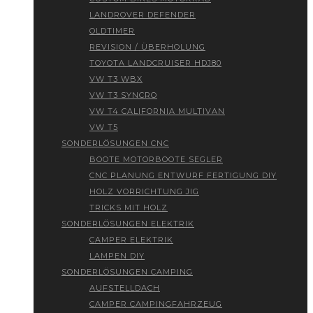
LANDROVER DEFENDER
OLDTIMER
REVISION / ÜBERHOLUNG
TOYOTA LANDCRUISER HDJ80
VW T3 WBX
VW T3 SYNCRO
VW T4 CALIFORNIA MULTIVAN
VW T5
SONDERLÖSUNGEN CNC
BOOTE MOTORBOOTE SEGLER
CNC PLANUNG ENTWURF FERTIGUNG DIY
HOLZ VORRICHTUNG JIG
TRICKS MIT HOLZ
SONDERLÖSUNGEN ELEKTRIK
CAMPER ELEKTRIK
LAMPEN DIY
SONDERLÖSUNGEN CAMPING
AUFSTELLDACH
CAMPER CAMPINGFAHRZEUG