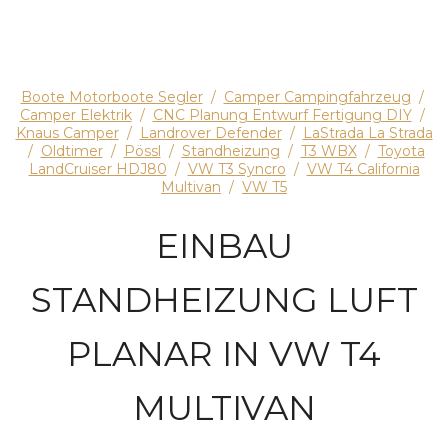
Boote Motorboote Segler
/
Camper Campingfahrzeug
/
Camper Elektrik
/
CNC Planung Entwurf Fertigung DIY
/
Knaus Camper
/
Landrover Defender
/
LaStrada La Strada
/
Oldtimer
/
Pössl
/
Standheizung
/
T3 WBX
/
Toyota
LandCruiser HDJ80
/
VW T3 Syncro
/
VW T4 California
Multivan
/
VW T5
EINBAU
STANDHEIZUNG LUFT
PLANAR IN VW T4
MULTIVAN