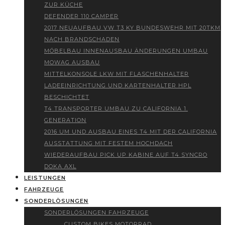
ZUR KÜCHE
DEFENDER 110 CAMPER
2017 NEUAUFBAU VW T3 KY BUNDESWEHR MIT 20TKM
NACH BRANDSCHADEN
MÖBELBAU INNENAUSBAU ÄNDERUNGEN UMBAU
MOWAG AUSBAU
MITTELKONSOLE LKW MIT FLASCHENHALTER
LADEEINRICHTUNG UND KARTENHALTER HPL
BESCHICHTET
T4 TRANSPORTER UMBAU ZU CALIFORNIA 1.
GENERATION
2016 UM UND AUSBAU EINES T4 MIT DER CALIFORNIA
AUSSTATTUNG MIT FESTEM HOCHDACH
WIEDERAUFBAU PICK UP KABINE AUF T4 SYNCRO
DOKA AXL
LEISTUNGEN
FAHRZEUGE
SONDERLÖSUNGEN
SONDERLÖSUNGEN FAHRZEUGE
CUSTOM BIKES MOTORRAD