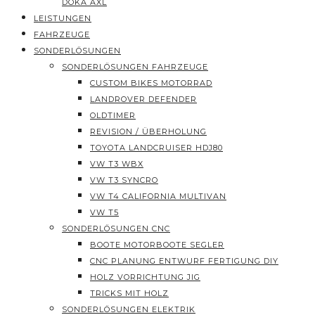
DOKA AXL
LEISTUNGEN
FAHRZEUGE
SONDERLÖSUNGEN
SONDERLÖSUNGEN FAHRZEUGE
CUSTOM BIKES MOTORRAD
LANDROVER DEFENDER
OLDTIMER
REVISION / ÜBERHOLUNG
TOYOTA LANDCRUISER HDJ80
VW T3 WBX
VW T3 SYNCRO
VW T4 CALIFORNIA MULTIVAN
VW T5
SONDERLÖSUNGEN CNC
BOOTE MOTORBOOTE SEGLER
CNC PLANUNG ENTWURF FERTIGUNG DIY
HOLZ VORRICHTUNG JIG
TRICKS MIT HOLZ
SONDERLÖSUNGEN ELEKTRIK