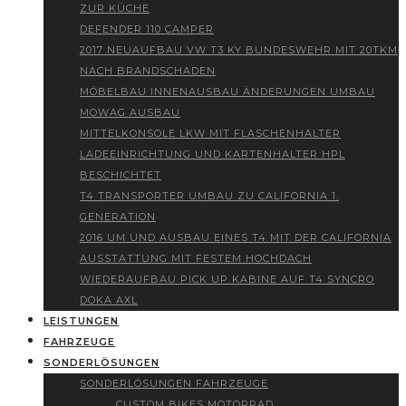
ZUR KÜCHE
DEFENDER 110 CAMPER
2017 NEUAUFBAU VW T3 KY BUNDESWEHR MIT 20TKM
NACH BRANDSCHADEN
MÖBELBAU INNENAUSBAU ÄNDERUNGEN UMBAU
MOWAG AUSBAU
MITTELKONSOLE LKW MIT FLASCHENHALTER
LADEEINRICHTUNG UND KARTENHALTER HPL
BESCHICHTET
T4 TRANSPORTER UMBAU ZU CALIFORNIA 1.
GENERATION
2016 UM UND AUSBAU EINES T4 MIT DER CALIFORNIA
AUSSTATTUNG MIT FESTEM HOCHDACH
WIEDERAUFBAU PICK UP KABINE AUF T4 SYNCRO
DOKA AXL
LEISTUNGEN
FAHRZEUGE
SONDERLÖSUNGEN
SONDERLÖSUNGEN FAHRZEUGE
CUSTOM BIKES MOTORRAD