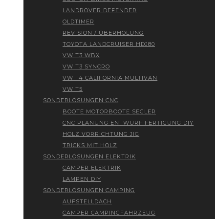
LANDROVER DEFENDER
OLDTIMER
REVISION / ÜBERHOLUNG
TOYOTA LANDCRUISER HDJ80
VW T3 WBX
VW T3 SYNCRO
VW T4 CALIFORNIA MULTIVAN
VW T5
SONDERLÖSUNGEN CNC
BOOTE MOTORBOOTE SEGLER
CNC PLANUNG ENTWURF FERTIGUNG DIY
HOLZ VORRICHTUNG JIG
TRICKS MIT HOLZ
SONDERLÖSUNGEN ELEKTRIK
CAMPER ELEKTRIK
LAMPEN DIY
SONDERLÖSUNGEN CAMPING
AUFSTELLDACH
CAMPER CAMPINGFAHRZEUG