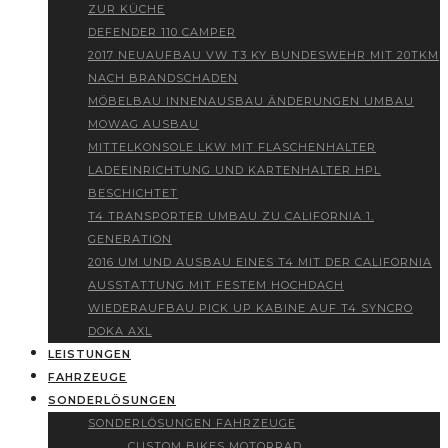
ZUR KÜCHE
DEFENDER 110 CAMPER
2017 NEUAUFBAU VW T3 KY BUNDESWEHR MIT 20TKM
NACH BRANDSCHADEN
MÖBELBAU INNENAUSBAU ÄNDERUNGEN UMBAU
MOWAG AUSBAU
MITTELKONSOLE LKW MIT FLASCHENHALTER
LADEEINRICHTUNG UND KARTENHALTER HPL
BESCHICHTET
T4 TRANSPORTER UMBAU ZU CALIFORNIA 1.
GENERATION
2016 UM UND AUSBAU EINES T4 MIT DER CALIFORNIA
AUSSTATTUNG MIT FESTEM HOCHDACH
WIEDERAUFBAU PICK UP KABINE AUF T4 SYNCRO
DOKA AXL
LEISTUNGEN
FAHRZEUGE
SONDERLÖSUNGEN
SONDERLÖSUNGEN FAHRZEUGE
CUSTOM BIKES MOTORRAD