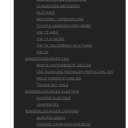
LANDROVER DEFENDER
OLDTIMER
REVISION / ÜBERHOLUNG
TOYOTA LANDCRUISER HDJ80
VW T3 WBX
VW T3 SYNCRO
VW T4 CALIFORNIA MULTIVAN
VW T5
SONDERLÖSUNGEN CNC
BOOTE MOTORBOOTE SEGLER
CNC PLANUNG ENTWURF FERTIGUNG DIY
HOLZ VORRICHTUNG JIG
TRICKS MIT HOLZ
SONDERLÖSUNGEN ELEKTRIK
CAMPER ELEKTRIK
LAMPEN DIY
SONDERLÖSUNGEN CAMPING
AUFSTELLDACH
CAMPER CAMPINGFAHRZEUG