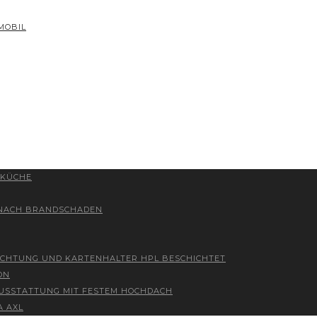
MOBIL
 KÜCHE
 NACH BRANDSCHADEN
ICHTUNG UND KARTENHALTER HPL BESCHICHTET
ON
 AUSSTATTUNG MIT FESTEM HOCHDACH
A AXL