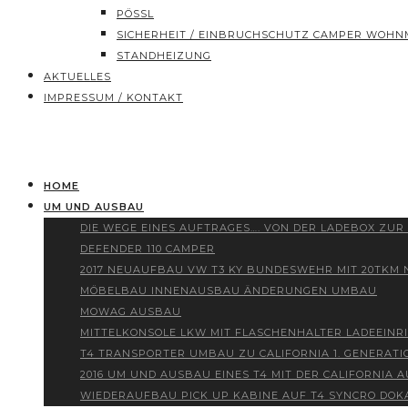
PÖSSL
SICHERHEIT / EINBRUCHSCHUTZ CAMPER WOHN
STANDHEIZUNG
AKTUELLES
IMPRESSUM / KONTAKT
HOME
UM UND AUSBAU
DIE WEGE EINES AUFTRAGES…. VON DER LADEBOX ZUR
DEFENDER 110 CAMPER
2017 NEUAUFBAU VW T3 KY BUNDESWEHR MIT 20TKM
MÖBELBAU INNENAUSBAU ÄNDERUNGEN UMBAU
MOWAG AUSBAU
MITTELKONSOLE LKW MIT FLASCHENHALTER LADEEINR
T4 TRANSPORTER UMBAU ZU CALIFORNIA 1. GENERATI
2016 UM UND AUSBAU EINES T4 MIT DER CALIFORNIA
WIEDERAUFBAU PICK UP KABINE AUF T4 SYNCRO DOK