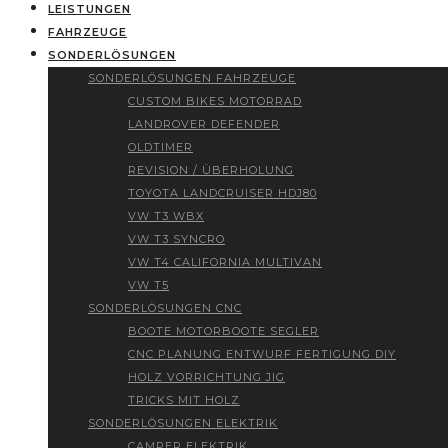
LEISTUNGEN
FAHRZEUGE
SONDERLÖSUNGEN
SONDERLÖSUNGEN FAHRZEUGE
CUSTOM BIKES MOTORRAD
LANDROVER DEFENDER
OLDTIMER
REVISION / ÜBERHOLUNG
TOYOTA LANDCRUISER HDJ80
VW T3 WBX
VW T3 SYNCRO
VW T4 CALIFORNIA MULTIVAN
VW T5
SONDERLÖSUNGEN CNC
BOOTE MOTORBOOTE SEGLER
CNC PLANUNG ENTWURF FERTIGUNG DIY
HOLZ VORRICHTUNG JIG
TRICKS MIT HOLZ
SONDERLÖSUNGEN ELEKTRIK
CAMPER ELEKTRIK