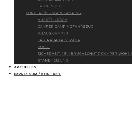
LAMPEN DIY
SONDERLÖSUNGEN CAMPING
AUFSTELLDACH
CAMPER CAMPINGFAHRZEUG
KNAUS CAMPER
LASTRADA LA STRADA
PÖSSL
SICHERHEIT / EINBRUCHSCHUTZ CAMPER WOHN
STANDHEIZUNG
AKTUELLES
IMPRESSUM / KONTAKT