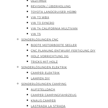
OLDTIMER
REVISION / ÜBERHOLUNG
TOYOTA LANDCRUISER HDJ80
VW T3 WBX
VW T3 SYNCRO
VW T4 CALIFORNIA MULTIVAN
VW T5
SONDERLÖSUNGEN CNC
BOOTE MOTORBOOTE SEGLER
CNC PLANUNG ENTWURF FERTIGUNG DIY
HOLZ VORRICHTUNG JIG
TRICKS MIT HOLZ
SONDERLÖSUNGEN ELEKTRIK
CAMPER ELEKTRIK
LAMPEN DIY
SONDERLÖSUNGEN CAMPING
AUFSTELLDACH
CAMPER CAMPINGFAHRZEUG
KNAUS CAMPER
LASTRADA LA STRADA