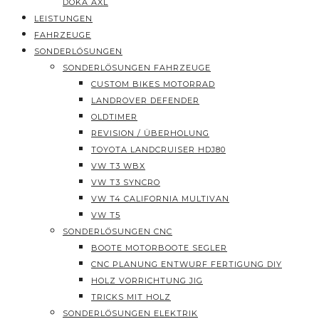
DOKA AXL
LEISTUNGEN
FAHRZEUGE
SONDERLÖSUNGEN
SONDERLÖSUNGEN FAHRZEUGE
CUSTOM BIKES MOTORRAD
LANDROVER DEFENDER
OLDTIMER
REVISION / ÜBERHOLUNG
TOYOTA LANDCRUISER HDJ80
VW T3 WBX
VW T3 SYNCRO
VW T4 CALIFORNIA MULTIVAN
VW T5
SONDERLÖSUNGEN CNC
BOOTE MOTORBOOTE SEGLER
CNC PLANUNG ENTWURF FERTIGUNG DIY
HOLZ VORRICHTUNG JIG
TRICKS MIT HOLZ
SONDERLÖSUNGEN ELEKTRIK