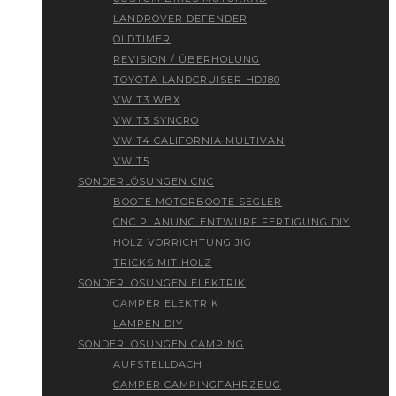
LANDROVER DEFENDER
OLDTIMER
REVISION / ÜBERHOLUNG
TOYOTA LANDCRUISER HDJ80
VW T3 WBX
VW T3 SYNCRO
VW T4 CALIFORNIA MULTIVAN
VW T5
SONDERLÖSUNGEN CNC
BOOTE MOTORBOOTE SEGLER
CNC PLANUNG ENTWURF FERTIGUNG DIY
HOLZ VORRICHTUNG JIG
TRICKS MIT HOLZ
SONDERLÖSUNGEN ELEKTRIK
CAMPER ELEKTRIK
LAMPEN DIY
SONDERLÖSUNGEN CAMPING
AUFSTELLDACH
CAMPER CAMPINGFAHRZEUG