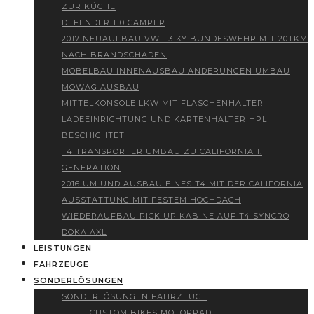
ZUR KÜCHE
DEFENDER 110 CAMPER
2017 NEUAUFBAU VW T3 KY BUNDESWEHR MIT 20TKM
NACH BRANDSCHADEN
MÖBELBAU INNENAUSBAU ÄNDERUNGEN UMBAU
MOWAG AUSBAU
MITTELKONSOLE LKW MIT FLASCHENHALTER
LADEEINRICHTUNG UND KARTENHALTER HPL
BESCHICHTET
T4 TRANSPORTER UMBAU ZU CALIFORNIA 1.
GENERATION
2016 UM UND AUSBAU EINES T4 MIT DER CALIFORNIA
AUSSTATTUNG MIT FESTEM HOCHDACH
WIEDERAUFBAU PICK UP KABINE AUF T4 SYNCRO
DOKA AXL
LEISTUNGEN
FAHRZEUGE
SONDERLÖSUNGEN
SONDERLÖSUNGEN FAHRZEUGE
CUSTOM BIKES MOTORRAD